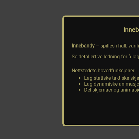
Inne
Innebandy
– spilles i hall, van
Se detaljert veiledning for å 
Nettstedets hovedfunksjoner:
Lag statiske taktiske sk
Lag dynamiske animasjon
Del skjemaer og animasjo