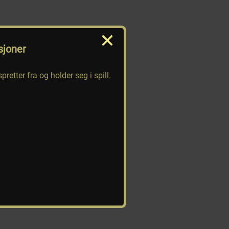
sjoner
pretter fra og holder seg i spill.