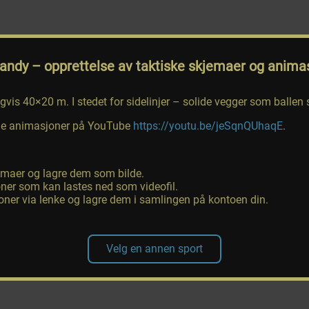
bandy
– opprettelse av taktiske skjemaer og anima
ligvis 40×20 m. I stedet for sidelinjer – solide vegger som ballen s
lage animasjoner på YouTube
https://youtu.be/jeSqnQUhaqE
.
jemaer og lagre dem som bilde.
er som kan lastes ned som videofil.
ner via lenke og lagre dem i samlingen på kontoen din.
Velg en annen sport