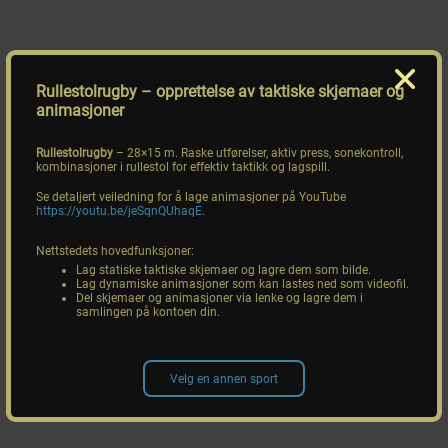
Rullestolrugby
– opprettelse av taktiske skjemaer og
animasjoner
Rullestolrugby
– 28×15 m. Raske utførelser, aktiv press, sonekontroll,
kombinasjoner i rullestol for effektiv taktikk og lagspill.
Se detaljert veiledning for å lage animasjoner på YouTube
https://youtu.be/jeSqnQUhaqE
.
Nettstedets hovedfunksjoner:
Lag statiske taktiske skjemaer og lagre dem som bilde.
Lag dynamiske animasjoner som kan lastes ned som videofil.
Del skjemaer og animasjoner via lenke og lagre dem i
samlingen på kontoen din.
Velg en annen sport