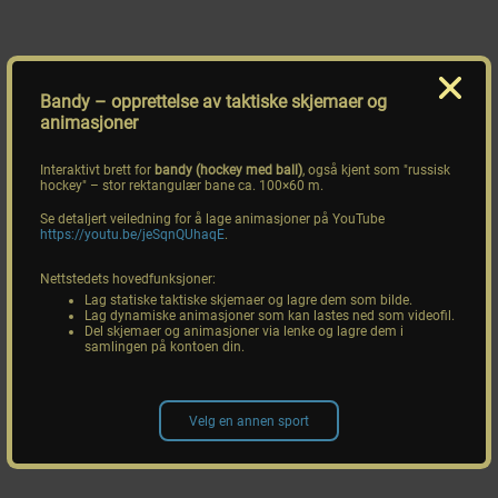
Bandy
– opprettelse av taktiske skjemaer og
animasjoner
Interaktivt brett for
bandy (hockey med ball)
, også kjent som "russisk
hockey" – stor rektangulær bane ca. 100×60 m.
Se detaljert veiledning for å lage animasjoner på YouTube
https://youtu.be/jeSqnQUhaqE
.
Nettstedets hovedfunksjoner:
Lag statiske taktiske skjemaer og lagre dem som bilde.
Lag dynamiske animasjoner som kan lastes ned som videofil.
Del skjemaer og animasjoner via lenke og lagre dem i
samlingen på kontoen din.
Velg en annen sport