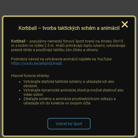
Korbball
– tvorba taktických schém a animácií
Korbball
– populárny nemecký tímový šport hraný na ihrisku 30×15
m s košmi vo výške 2.5 m. Hráči prihrávajú loptu rukami, vykonávajú
presné strely a používajú taktiku zón útoku a obrany.
Podrobný návod na vytváranie animácií nájdete na YouTube
https://youtu.be/jeSqnQUhaqE
.
Hlavné funkcie stránky:
Vytvárajte statické taktické schémy a ukladajte ich ako
obrázok.
Vytvárajte dynamické animácie, ktoré je možné stiahnuť ako
video súbor.
Zdieľajte schémy a animácie prostredníctvom odkazu a
ukladajte ich do kolekcie vo svojom účte.
Vybrať iný šport